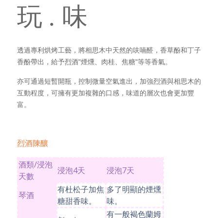
玩
味
.
透過專利烘烤工藝，將相思木中天然的呋喃醛，香草酚和丁子
香酚帶出，給予烈酒"煙燻、肉桂、焦糖"等等香氣。
亦可通過短暫開瓶，控制微量空氣進出，加強烈酒與相思木的
互動程度，可擁有更加複雜的口感，味道的層次也會更加豐
富。
烈酒陳釀
酒類/浸泡
浸泡4天
浸泡7天
天數
有杜松子加焦
多了明顯的煙燻
琴酒
糖甜香味。
味。
有一般褐色蘭姆