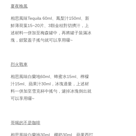
夏夜晚風
相思風味Tequila 60ml、鳳梨汁150ml、新
鮮薄荷葉15~20片、3顆金桔對切擠汁，上
述材料㇐併加至梅森罐中，再將罐子裝滿冰
塊，鎖緊蓋子搖勻就可以享用囉~
烈火戰車
相思風味白蘭地60ml、蜂蜜水15ml、檸檬
汁15ml、蘋果汁30ml，冰塊適量，上述材
料㇐併加至雪克杯中搖勻，濾掉冰塊倒出就
可以享用囉~
哥喝的不是咖啡
相思風味白蘭地30ml、椰奶30ml、蘋果西打