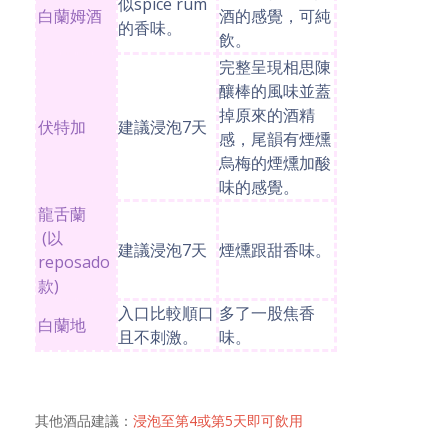
似spice rum
白蘭姆酒
酒的感覺，可純
的香味。
飲。
完整呈現相思陳
釀棒的風味並蓋
掉原來的酒精
伏特加
建議浸泡7天
感，尾韻有煙燻
烏梅的煙燻加酸
味的感覺。
龍舌蘭
(以
建議浸泡7天
煙燻跟甜香味。
reposado
款)
入口比較順口
多了一股焦香
白蘭地
且不刺激。
味。
浸泡至第4或第5天即可飲用
其他酒品建議：