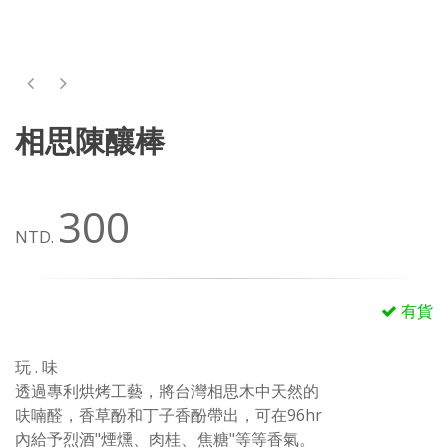
相思陳釀棒
300
NTD.
有貨
玩 . 味
透過專利烘烤工藝，將台灣相思木中天然的
呋喃醛，香草酚和丁子香酚帶出，可在96hr
內給予烈酒"煙燻、肉桂、焦糖"等等香氣。