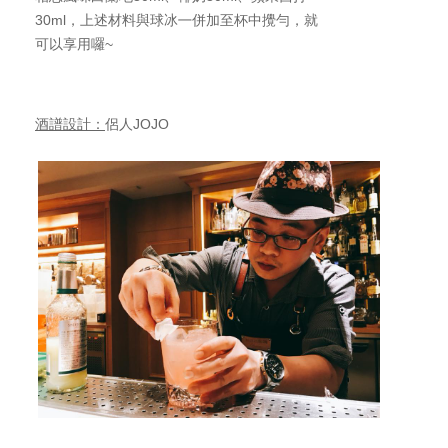
30ml，上述材料與球冰㇐併加至杯中攪勻，就
可以享用囉~
酒譜設計：
侶人JOJO