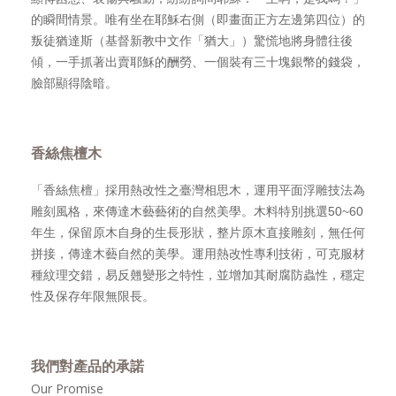
的瞬間情景。唯有坐在耶穌右側（即畫面正方左邊第四位）的
叛徒猶達斯（基督新教中文作「猶大」）驚慌地將身體往後
傾，一手抓著出賣耶穌的酬勞、一個裝有三十塊銀幣的錢袋，
臉部顯得陰暗。
香絲焦檀木
「香絲焦檀」採用熱改性之臺灣相思木，運用平面浮雕技法為
雕刻風格，來傳達木藝藝術的自然美學。木料特別挑選50~60
年生，保留原木自身的生長形狀，整片原木直接雕刻，無任何
拼接，傳達木藝自然的美學。運用熱改性專利技術，可克服材
種紋理交錯，易反翹變形之特性，並增加其耐腐防蟲性，穩定
性及保存年限無限長。
我們對產品的承諾
Our Promise