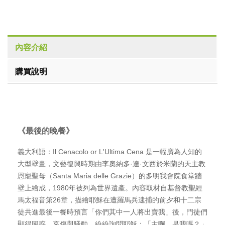
內容介紹
購買說明
《最後的晚餐》
義大利語：Il Cenacolo or L'Ultima Cena 是一幅廣為人知的
大型壁畫，文藝復興時期由李奧納多·達·文西於米蘭的天主教
恩寵聖母（Santa Maria delle Grazie）的多明我會院食堂牆
壁上繪成，1980年被列為世界遺產。內容取材自基督教聖經
馬太福音第26章，描繪耶穌在遭羅馬兵逮捕的前夕和十二宗
徒共進最後一餐時預言「你們其中一人將出賣我」後，門徒們
顯得困惑、哀傷與騷動，紛紛詢問耶穌：「主啊，是我嗎？」