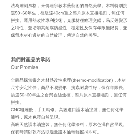
法為雕刻風格，來傳達宗教木藝藝術的自然美學。木料特別挑
選50~60年生，徑級達40cm寬之整片原木直接雕刻，無任何
拼接。運用熱改性專利技術，克服材種紋理交錯，易反翹變形
之特性，並增加其耐腐防蟲性，穩定性及保存年限無限長，並
保留木材心邊材的自然紋理，傳達自然的美學。
我們對產品的承諾
Our Promise
全商品採無毒之木材熱改性處理(thermo-modification)，木材
尺寸安定性佳，商品不易變形，抗蟲耐腐性好，保存年限長。
挑選50~60年生之台灣香絲焦檀，整片原木直接雕刻，無任何
拼接。
CNC粗雕後，手工精修。高級進口護木油塗裝，無任何化學
漆料，原木色澤自然呈現。
高級天然護木油塗裝，無任何化學漆料，原木色澤自然呈現。
保養時請以乾布沾取適量護木油輕輕擦拭即可。