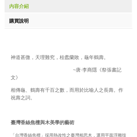
內容介紹
購買說明
神道甚微，天理難究，桂蠹蘭敗，龜年鶴壽。
~唐·李商隱《祭張書記
文》
相傳龜、鶴壽有千百之數，而用於比喻人之長壽。作
祝壽之詞。
臺灣香絲焦檀與木美學的藝術
「台灣香絲焦檀」採用熱改性之臺灣相思木，運用平面浮雕技