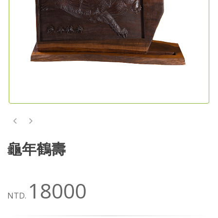
龜年鶴壽
18000
NTD.