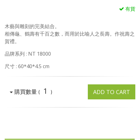
有貨
木藝與雕刻的完美結合。
相傳龜、鶴壽有千百之數，而用於比喻人之長壽。作祝壽之
賀禮。
品牌系列 : NT 18000
尺寸 : 60*40*4.5 cm
1
購買數量
ADD TO CART
(
)