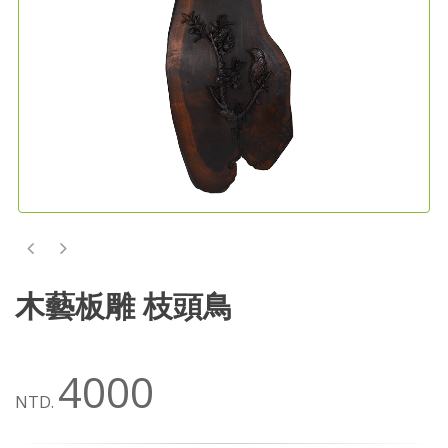
木藝板雕 枝頭鳥
4000
NTD.