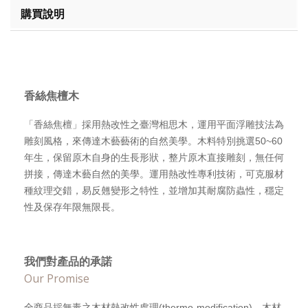
購買說明
香絲焦檀木
「香絲焦檀」採用熱改性之臺灣相思木，運用平面浮雕技法為
雕刻風格，來傳達木藝藝術的自然美學。木料特別挑選50~60
年生，保留原木自身的生長形狀，整片原木直接雕刻，無任何
拼接，傳達木藝自然的美學。運用熱改性專利技術，可克服材
種紋理交錯，易反翹變形之特性，並增加其耐腐防蟲性，穩定
性及保存年限無限長。
我們對產品的承諾
Our Promise
全商品採無毒之木材熱改性處理(thermo-modification)，木材