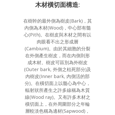
木材橫切面構造:
在樹幹的最外側為樹皮(Bark)，其
內側為木材(Wood)，中心部有髓
心(Pith)。在樹皮與木材之間有以
肉眼看不出之形成層
(Cambium)。由於其細胞的分裂
在外側產生樹皮，而在內側則形
成木材。樹皮可區別為外樹皮
(Outer bark, 外側之枯死部分)及
內樹皮(Inner bark, 內側活的部
分)。在橫切面上以髓心為中心，
輻射狀所產生之許多線稱為木質
線(Wood ray)。又有許多木材之
橫切面上，在外周圍部分之年輪
層較淡色稱為邊材(Sapwood)，