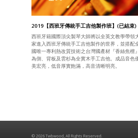
2019【西班牙傳統手工吉他製作班】(已結束)
西班牙籍國際頂尖製琴大師將以全英文教學帶領
家進入西班牙傳統手工吉他製作的世界，並搭配
國唯一專利熱改質技術之台灣國產材『香絲焦檀
為側、背板及雲杉為全實木手工吉他。成品音色
美宏亮，低音厚實飽滿，高音清晰明亮。
© 2026 Twbwood, All Rights Reserved.