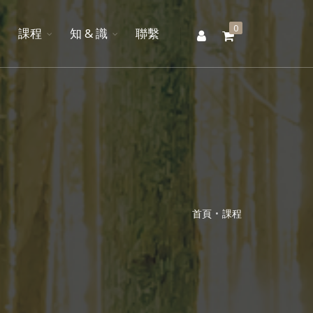
0
聯
課程
知 & 識
聯繫
繫
首頁
課程