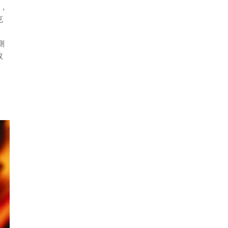
A，
克
側
效