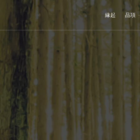
緣
緣起
品項
起