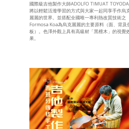
國際級吉他製作大師ADOLFO TIMUAT TOYOD
將以輕鬆活潑學習的方式與大家一起同享手作烏
麗麗的世界。並搭配全國唯一專利熱改質技術之
Formosa Koa為烏克麗麗的主要原料（面、背及
板）。色澤外觀上具有高級材「黑檀木」的視覺
果。