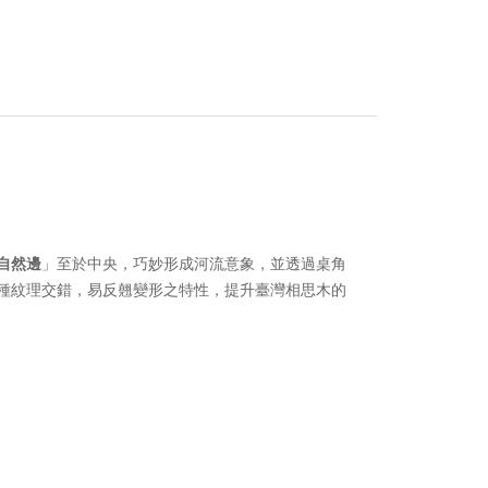
自然邊
」至於中央，巧妙形成河流意象，並透過桌角
種紋理交錯，易反翹變形之特性，提升臺灣相思木的