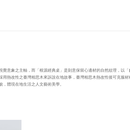
視覺意象之主軸，而「根源經典桌」是刻意保留心邊材的自然紋理，以「
採用熱改性之臺灣相思木來訴說在地故事，臺灣相思木熱改性後可克服材
貌，體現在地生活之人文藝術美學。