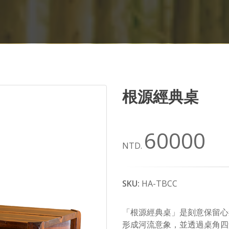
根源經典桌
60000
NTD.
SKU:
HA-TBCC
「根源經典桌」是刻意保留心
形成河流意象，並透過桌角四