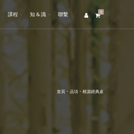
0
聯
課程
知 & 識
聯繫
繫
首頁
品項
根源經典桌