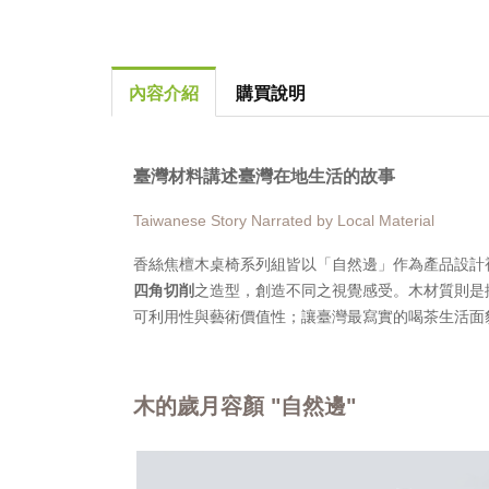
內容介紹
購買說明
臺灣材料講述臺灣在地生活的故事
Taiwanese Story Narrated by Local Material
香絲焦檀木桌椅系列組皆以「自然邊」作為產品設計
四角切削
之造型，創造不同之視覺感受。木材質則是
可利用性與藝術價值性；讓臺灣最寫實的喝茶生活面
木的歲月容顏 "自然邊"