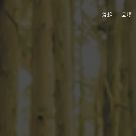
緣
緣起
品項
起