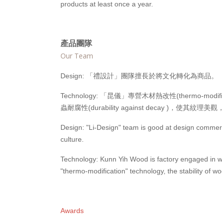
products at least once a year.
產品團隊
Our Team
Design: 「禮設計」團隊擅長於將文化轉化為
Technology: 「昆儀」專營木材熱改性(thermo-m
蟲耐腐性(durability against decay )，使
Design: "Li-Design" team is good at design commerci
culture.
Technology: Kunn Yih Wood is factory engaged in wo
"thermo-modification" technology, the stability of 
Awards